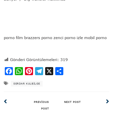
porno film brazzers porno zenci porno izle mobil porno
Gönderi Görüntülemeleri:
319
Facebook
WhatsApp
Pinterest
Telegram
X
Share
SERDAR KULBILGE
PREVIOUS
NEXT POST
POST