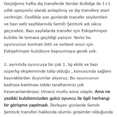
Geçtiğimiz hafta dış transferde Serdar Kulbilge ile 1+1
yıllık opsiyonlu olarak anlaşılmış ve dış transfere start
verilmişti. Özellikle son günlerde transfer söylentileri
ve bazı web sayfalarında Semih Şentürk adı sıkca
geçmekte. Bazı sayfalarda transfer için Eskişehirspor
kulübü ile temasa geçildiği yazıyor. Yanlız bu
oyuncunun kontratı bitti ve serbest onun için
Eskişehirspor kulübüne
başvurmaya gerek yok.
2. ayrıntıda oyuncuya bir çok 1. lig ekibi ve bazı
süperlig ekiplerininde talip olduğu , konusunda sağlam
kaynaklardan duyumlar alıyoruz. Bu oyuncunun
kadroya katılması tabiki taraftarımızı çok
heyecanlandırıyor. Umarız mutlu sona ulaşılır.
Ama ne
yazikki kulübümüzden golcü oyuncu ile ilgili herhangi
bir görüşme yapılmadı
. İlerleyen günlerde
Semih
Şentürk transferi hakkında olumlu girişimler olduğunda