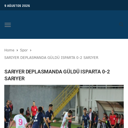
9 AĞUSTOS 2026
Toggle
navigation
Home
Spor
SARIYER DEPLASMANDA GÜLDÜ ISPARTA 0-2 SARIYER
SARIYER DEPLASMANDA GÜLDÜ ISPARTA 0-2
SARIYER