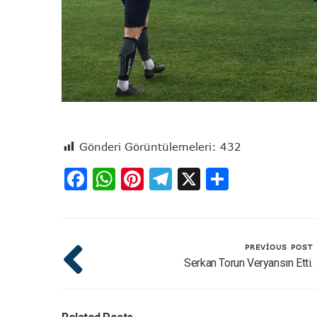
Gönderi Görüntülemeleri:
432
Facebook
WhatsApp
Pinterest
Telegram
X
Share
PREVIOUS POST
Serkan Torun Veryansın Etti.