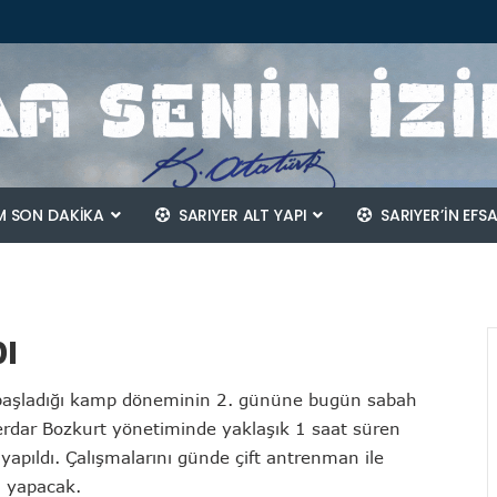
 SON DAKİKA
SARIYER ALT YAPI
SARIYER’IN EFS
ı
aşladığı kamp döneminin 2. gününe bugün sabah
 Serdar Bozkurt yönetiminde yaklaşık 1 saat süren
yapıldı. Çalışmalarını günde çift antrenman ile
m yapacak.