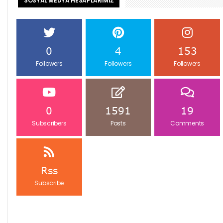
SOSYAL MEDYA HESAPLARIMIZ
0
4
153
Followers
Followers
Followers
0
1591
19
Subscribers
Posts
Comments
Rss
Subscribe