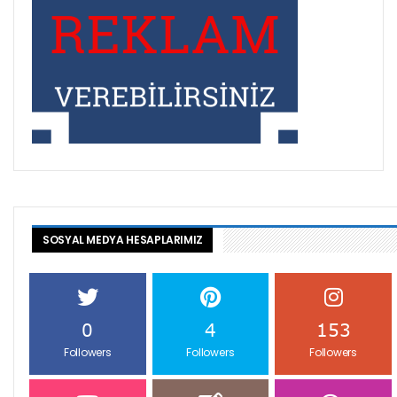
SOSYAL MEDYA HESAPLARIMIZ
0
4
153
Followers
Followers
Followers