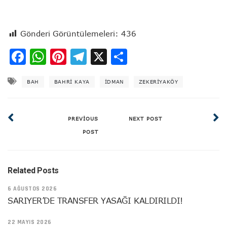
Gönderi Görüntülemeleri:
436
Facebook
WhatsApp
Pinterest
Telegram
X
Share
BAH
BAHRI KAYA
IDMAN
ZEKERIYAKÖY
PREVIOUS
NEXT POST
POST
Related Posts
6 AĞUSTOS 2026
SARIYER’DE TRANSFER YASAĞI KALDIRILDI!
22 MAYIS 2026