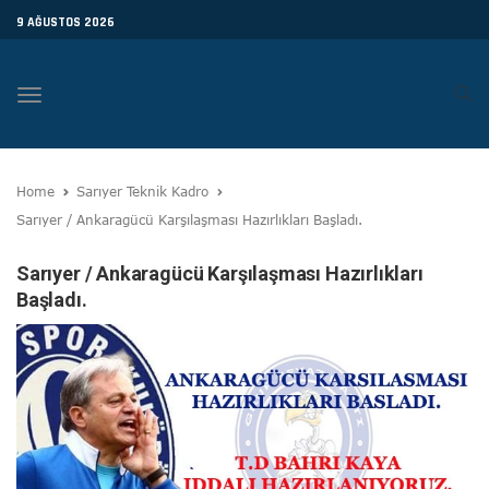
9 AĞUSTOS 2026
Toggle
navigation
Home
Sarıyer Teknik Kadro
Sarıyer / Ankaragücü Karşılaşması Hazırlıkları Başladı.
Sarıyer / Ankaragücü Karşılaşması Hazırlıkları
Başladı.