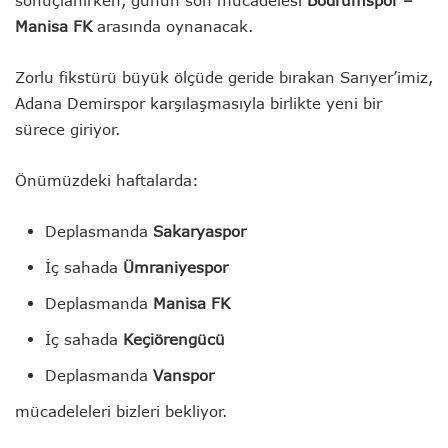
sonuçlanırken, günün son mücadelesi
Bodrumspor
–
Manisa FK
arasında oynanacak.
Zorlu fikstürü büyük ölçüde geride bırakan Sarıyer’imiz,
Adana Demirspor karşılaşmasıyla birlikte yeni bir
sürece giriyor.
Önümüzdeki haftalarda:
Deplasmanda
Sakaryaspor
İç sahada
Ümraniyespor
Deplasmanda
Manisa FK
İç sahada
Keçiörengücü
Deplasmanda
Vanspor
mücadeleleri bizleri bekliyor.