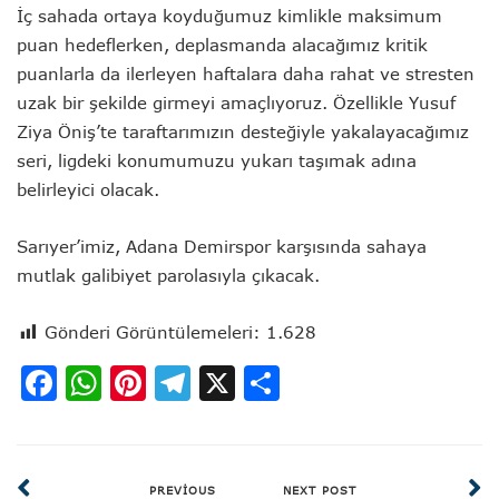
İç sahada ortaya koyduğumuz kimlikle maksimum
puan hedeflerken, deplasmanda alacağımız kritik
puanlarla da ilerleyen haftalara daha rahat ve stresten
uzak bir şekilde girmeyi amaçlıyoruz. Özellikle Yusuf
Ziya Öniş’te taraftarımızın desteğiyle yakalayacağımız
seri, ligdeki konumumuzu yukarı taşımak adına
belirleyici olacak.
Sarıyer’imiz, Adana Demirspor karşısında sahaya
mutlak galibiyet parolasıyla çıkacak.
Gönderi Görüntülemeleri:
1.628
Facebook
WhatsApp
Pinterest
Telegram
X
Share
PREVIOUS
NEXT POST