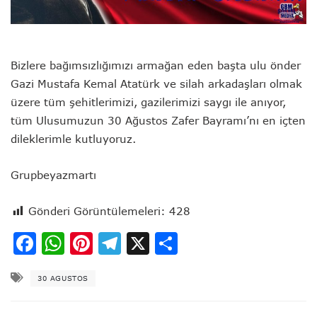
Bizlere bağımsızlığımızı armağan eden başta ulu önder
Gazi Mustafa Kemal Atatürk ve silah arkadaşları olmak
üzere tüm şehitlerimizi, gazilerimizi saygı ile anıyor,
tüm Ulusumuzun 30 Ağustos Zafer Bayramı’nı en içten
dileklerimle kutluyoruz.
Grupbeyazmartı
Gönderi Görüntülemeleri:
428
Facebook
WhatsApp
Pinterest
Telegram
X
Share
30 AGUSTOS