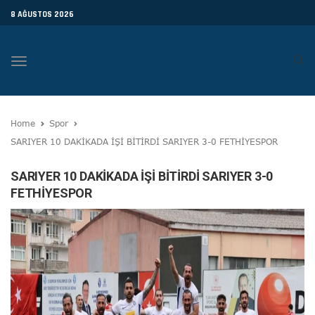
8 AĞUSTOS 2026
Toggle
navigation
Home
Spor
SARIYER 10 DAKİKADA İŞİ BİTİRDİ SARIYER 3-0 FETHİYESPOR
SARIYER 10 DAKİKADA İŞİ BİTİRDİ SARIYER 3-0
FETHİYESPOR