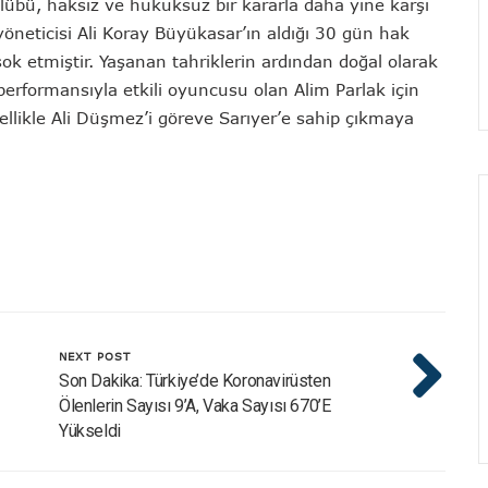
lübü, haksız ve hukuksuz bir kararla daha yine karşı
 yöneticisi Ali Koray Büyükasar’ın aldığı 30 gün hak
ok etmiştir. Yaşanan tahriklerin ardından doğal olarak
erformansıyla etkili oyuncusu olan Alim Parlak için
zellikle Ali Düşmez’i göreve Sarıyer’e sahip çıkmaya
NEXT POST
Son Dakika: Türkiye’de Koronavirüsten
Ölenlerin Sayısı 9’a, Vaka Sayısı 670’e
Yükseldi