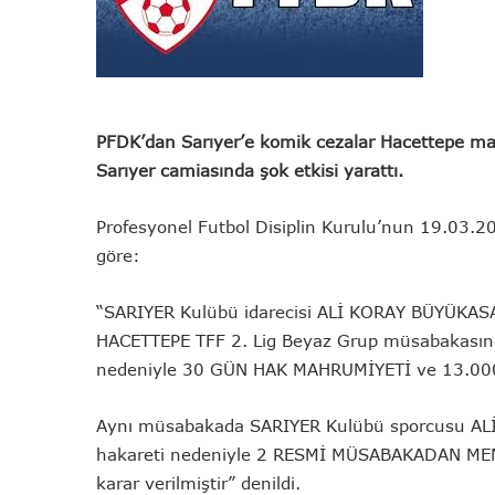
PFDK’dan Sarıyer’e komik cezalar Hacettepe maç
Sarıyer camiasında şok etkisi yarattı.
Profesyonel Futbol Disiplin Kurulu’nun 19.03.20
göre:
“SARIYER Kulübü idarecisi ALİ KORAY BÜYÜKASA
HACETTEPE TFF 2. Lig Beyaz Grup müsabakasınd
nedeniyle 30 GÜN HAK MAHRUMİYETİ ve 13.000.-
Aynı müsabakada SARIYER Kulübü sporcusu ALİM
hakareti nedeniyle 2 RESMİ MÜSABAKADAN MEN v
karar verilmiştir” denildi.