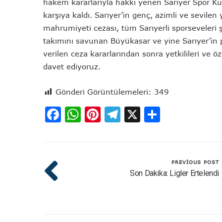
hakem kararlarıyla hakkı yenen Sarıyer Spor Ku
karşıya kaldı. Sarıyer’in genç, azimli ve sevilen
mahrumiyeti cezası, tüm Sarıyerli sporseveleri ş
takımını savunan Büyükasar ve yine Sarıyer’in p
verilen ceza kararlarından sonra yetkilileri ve ö
davet ediyoruz.
Gönderi Görüntülemeleri:
349
Facebook
WhatsApp
Pinterest
Telegram
X
Share
PREVIOUS POST
Son Dakika: Ligler Ertelendi