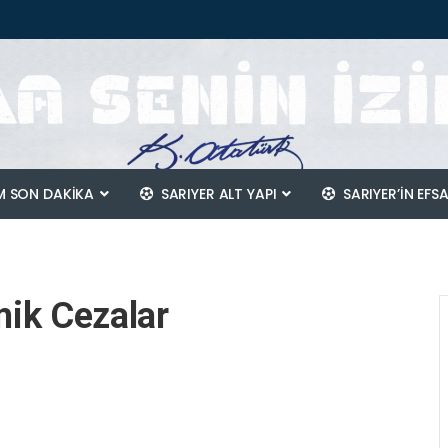
 SON DAKİKA
SARIYER ALT YAPI
SARIYER’IN EFS
mik Cezalar