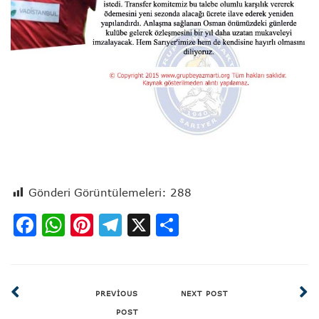
Gönderi Görüntülemeleri:
288
Facebook
WhatsApp
Pinterest
Telegram
X
Share
PREVIOUS
NEXT POST
POST