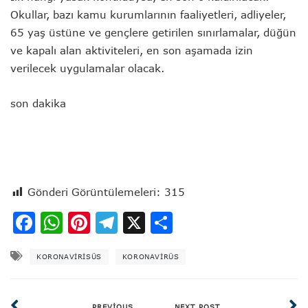
Okullar, bazı kamu kurumlarının faaliyetleri, adliyeler,
65 yaş üstüne ve gençlere getirilen sınırlamalar, düğün
ve kapalı alan aktiviteleri, en son aşamada izin
verilecek uygulamalar olacak.
son dakika
sarıyer sarıyer haber sarıyer haberleri sarıyer son
dakika sarıyer belediyesi
Gönderi Görüntülemeleri:
315
Facebook
WhatsApp
Pinterest
Telegram
X
Share
KORONAVİRİSÜS
KORONAVIRÜS
PREVIOUS
NEXT POST