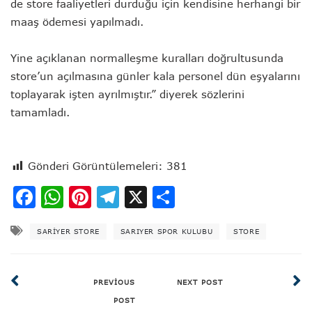
de store faaliyetleri durduğu için kendisine herhangi bir
maaş ödemesi yapılmadı.
Yine açıklanan normalleşme kuralları doğrultusunda
store’un açılmasına günler kala personel dün eşyalarını
toplayarak işten ayrılmıştır.” diyerek sözlerini
tamamladı.
Gönderi Görüntülemeleri:
381
Facebook
WhatsApp
Pinterest
Telegram
X
Share
SARIYER STORE
SARIYER SPOR KULUBU
STORE
PREVIOUS
NEXT POST
POST