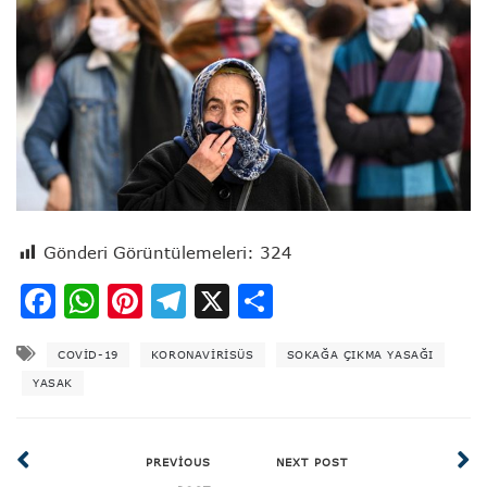
Gönderi Görüntülemeleri:
324
Facebook
WhatsApp
Pinterest
Telegram
X
Share
COVID-19
KORONAVİRİSÜS
SOKAĞA ÇIKMA YASAĞI
YASAK
PREVIOUS
NEXT POST