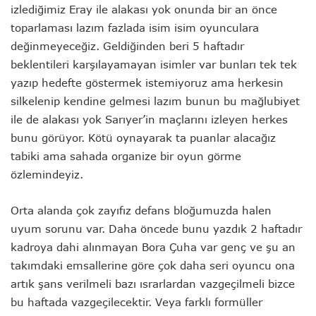
izlediğimiz Eray ile alakası yok onunda bir an önce
toparlaması lazım fazlada isim isim oyunculara
değinmeyeceğiz. Geldiğinden beri 5 haftadır
beklentileri karşılayamayan isimler var bunları tek tek
yazıp hedefte göstermek istemiyoruz ama herkesin
silkelenip kendine gelmesi lazım bunun bu mağlubiyet
ile de alakası yok Sarıyer’in maçlarını izleyen herkes
bunu görüyor. Kötü oynayarak ta puanlar alacağız
tabiki ama sahada organize bir oyun görme
özlemindeyiz.
Orta alanda çok zayıfız defans bloğumuzda halen
uyum sorunu var. Daha öncede bunu yazdık 2 haftadır
kadroya dahi alınmayan Bora Çuha var genç ve şu an
takımdaki emsallerine göre çok daha seri oyuncu ona
artık şans verilmeli bazı ısrarlardan vazgeçilmeli bizce
bu haftada vazgeçilecektir. Veya farklı formüller