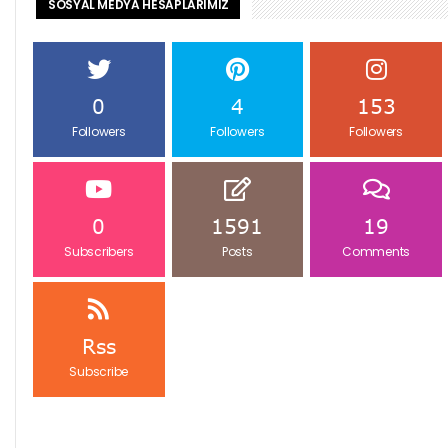
SOSYAL MEDYA HESAPLARIMIZ
0
4
153
Followers
Followers
Followers
0
1591
19
Subscribers
Posts
Comments
Rss
Subscribe