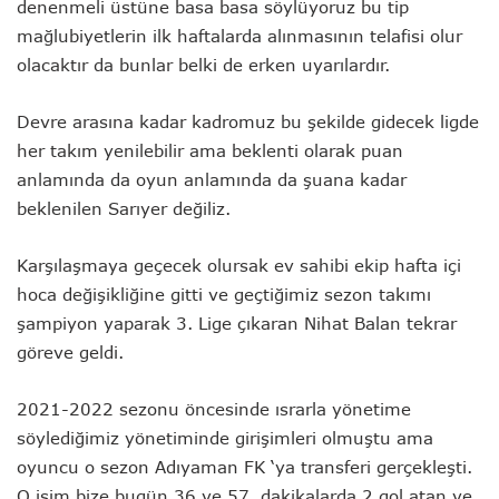
denenmeli üstüne basa basa söylüyoruz bu tip
mağlubiyetlerin ilk haftalarda alınmasının telafisi olur
olacaktır da bunlar belki de erken uyarılardır.
Devre arasına kadar kadromuz bu şekilde gidecek ligde
her takım yenilebilir ama beklenti olarak puan
anlamında da oyun anlamında da şuana kadar
beklenilen Sarıyer değiliz.
Karşılaşmaya geçecek olursak ev sahibi ekip hafta içi
hoca değişikliğine gitti ve geçtiğimiz sezon takımı
şampiyon yaparak 3. Lige çıkaran Nihat Balan tekrar
göreve geldi.
2021-2022 sezonu öncesinde ısrarla yönetime
söylediğimiz yönetiminde girişimleri olmuştu ama
oyuncu o sezon Adıyaman FK ‘ya transferi gerçekleşti.
O isim bize bugün 36 ve 57. dakikalarda 2 gol atan ve