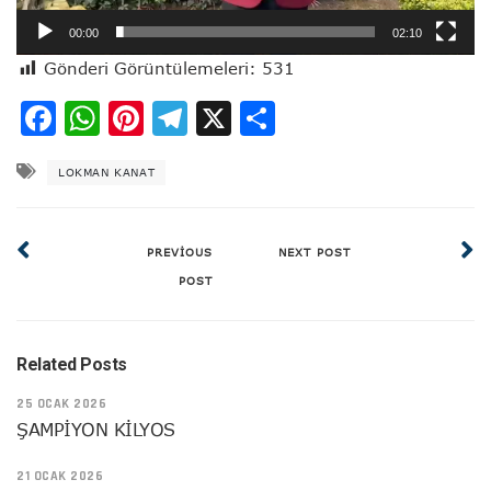
00:00
02:10
Gönderi Görüntülemeleri:
531
Facebook
WhatsApp
Pinterest
Telegram
X
Share
LOKMAN KANAT
PREVIOUS
NEXT POST
POST
Related Posts
25 OCAK 2026
ŞAMPİYON KİLYOS
21 OCAK 2026