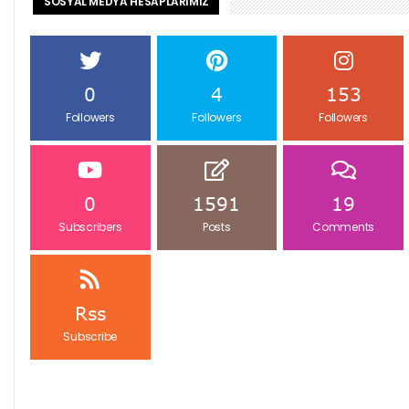
SOSYAL MEDYA HESAPLARIMIZ
0
4
153
Followers
Followers
Followers
0
1591
19
Subscribers
Posts
Comments
Rss
Subscribe