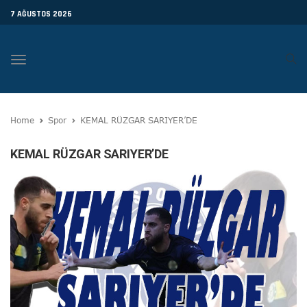
7 AĞUSTOS 2026
Toggle
navigation
Home
Spor
KEMAL RÜZGAR SARIYER’DE
KEMAL RÜZGAR SARIYER’DE