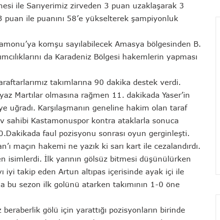
mesi ile Sarıyerimiz zirveden 3 puan uzaklaşarak 3
 3 puan ile puanını 58’e yükselterek şampiyonluk
astamonu’ya komşu sayılabilecek Amasya bölgesinden B.
mcılıklarını da Karadeniz Bölgesi hakemlerin yapması
raftarlarımız takımlarına 90 dakika destek verdi.
yaz Martılar olmasına rağmen 11. dakikada Yaser’in
ye uğradı. Karşılaşmanın geneline hakim olan taraf
ev sahibi Kastamonuspor kontra ataklarla sonuca
.Dakikada faul pozisyonu sonrası oyun gerginleşti.
ı maçın hakemi ne yazık ki sarı kart ile cezalandırdı.
n isimlerdi. İlk yarının gölsüz bitmesi düşünülürken
iyi takip eden Artun altıpas içerisinde ayak içi ile
a bu sezon ilk golünü atarken takımının 1-0 öne
z beraberlik gölü için yarattığı pozisyonların birinde