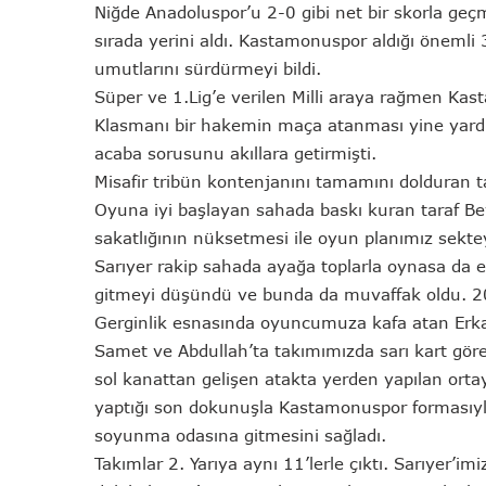
Niğde Anadoluspor’u 2-0 gibi net bir skorla geç
sırada yerini aldı. Kastamonuspor aldığı önemli
umutlarını sürdürmeyi bildi.
Süper ve 1.Lig’e verilen Milli araya rağmen K
Klasmanı bir hakemin maça atanması yine yardı
acaba sorusunu akıllara getirmişti.
Misafir tribün kontenjanını tamamını dolduran ta
Oyuna iyi başlayan sahada baskı kuran taraf Be
sakatlığının nüksetmesi ile oyun planımız sekte
Sarıyer rakip sahada ayağa toplarla oynasa da 
gitmeyi düşündü ve bunda da muvaffak oldu. 20
Gerginlik esnasında oyuncumuza kafa atan Erkan’
Samet ve Abdullah’ta takımımızda sarı kart göre
sol kanattan gelişen atakta yerden yapılan ortayı 
yaptığı son dokunuşla Kastamonuspor formasıyl
soyunma odasına gitmesini sağladı.
Takımlar 2. Yarıya aynı 11’lerle çıktı. Sarıyer’imi