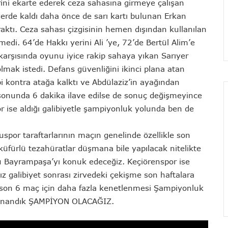
rini ekarte ederek ceza sahasına girmeye çalışan
yerde kaldı daha önce de sarı kartı bulunan Erkan
ıraktı. Ceza sahası çizgisinin hemen dışından kullanılan
di. 64’de Hakkı yerini Ali ’ye, 72’de Bertül Alim’e
 karşısında oyunu iyice rakip sahaya yıkan Sarıyer
 olmak istedi. Defans güvenliğini ikinci plana atan
i kontra atağa kalktı ve Abdülaziz’in ayağından
onunda 6 dakika ilave edilse de sonuç değişmeyince
ise aldığı galibiyetle şampiyonluk yolunda ben de
por taraftarlarının maçın genelinde özellikle son
küfürlü tezahüratlar düşmana bile yapılacak nitelikte
 Bayrampaşa’yı konuk edeceğiz. Keçiörenspor ise
 galibiyet sonrası zirvedeki çekişme son haftalara
ın son 6 maç için daha fazla kenetlenmesi Şampiyonluk
. İnandık ŞAMPİYON OLACAĞIZ.