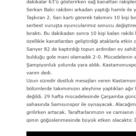
dakikalar 63’ü gösterirken sağ kanattan rakiple
Serkan Balcı rakibini arkadan yaptığı hamle ile 
Taşkıran 2. Sarı kartı görerek takımını 10 kişi b
serbest vuruşta oyuncularımız sonucu değiştireme
bıraktı. Bu dakikadan sonra 10 kişi kalan rakibi
özellikle kanatlardan geliştirdiği ataklarla etkin
Sarıyer 82 de kaptırdığı topun ardından ev sahib
bulduğu gole mani olamadık 2-0. Mücadelenin s
Şampiyonluk yolunda yara aldık. Kastamonuspor 
varım dedi.
Uzun süredir dostluk mesajları veren Kastamonus
bölümlerde takımımızın aleyhine yaptıkları ağır 
değildi. 29 hafta mücadelesinde Çarşamba günü
sahasında Samsunspor ile oynayacak. Alacağımız
girilirken artacak. Taraftarlarımızın ve camian
ipinin göğüslenmesinde büyük etken olacaktır