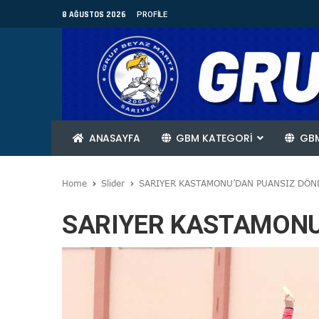
8 AĞUSTOS 2026
PROFILE
ANASAYFA
GBM KATEGORİ
GBM
Home
Slider
SARIYER KASTAMONU’DAN PUANSIZ DÖN
SARIYER KASTAMONU