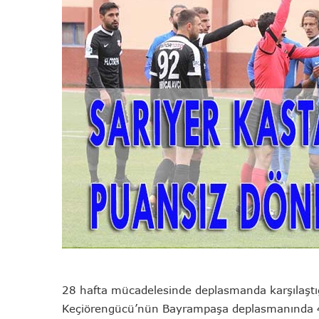
28 hafta mücadelesinde deplasmanda karşılaşt
Keçiörengücü’nün Bayrampaşa deplasmanında 