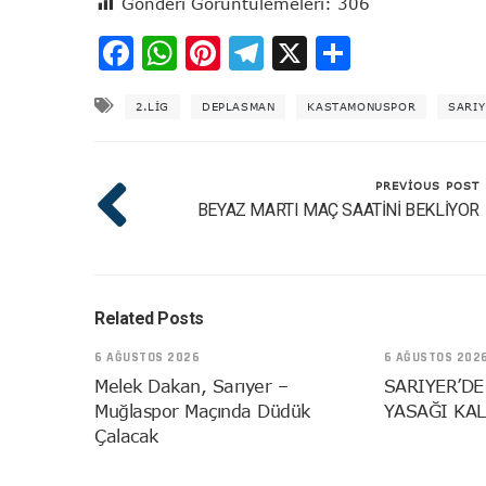
Gönderi Görüntülemeleri:
306
Facebook
WhatsApp
Pinterest
Telegram
X
Share
2.LIG
DEPLASMAN
KASTAMONUSPOR
SARIY
PREVIOUS POST
BEYAZ MARTI MAÇ SAATİNİ BEKLİYOR
Related Posts
6 AĞUSTOS 2026
6 AĞUSTOS 202
Melek Dakan, Sarıyer –
SARIYER’DE
Muğlaspor Maçında Düdük
YASAĞI KAL
Çalacak