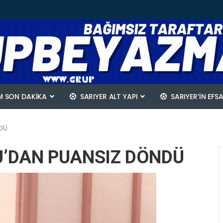
 SON DAKİKA
SARIYER ALT YAPI
SARIYER’IN EFS
DÜ
’DAN PUANSIZ DÖNDÜ