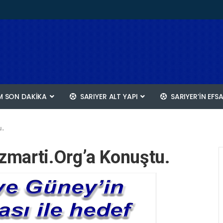
 SON DAKİKA
SARIYER ALT YAPI
SARIYER’IN EFS
u.
marti.org’a Konuştu.