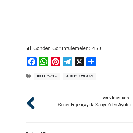
Gönderi Görüntülemeleri:
450
Facebook
WhatsApp
Pinterest
Telegram
X
Share
ESER YAYLA
GÜNEY ATILGAN
PREVIOUS POST
Soner Ergençay’da Sarıyer’den Ayrıldı.