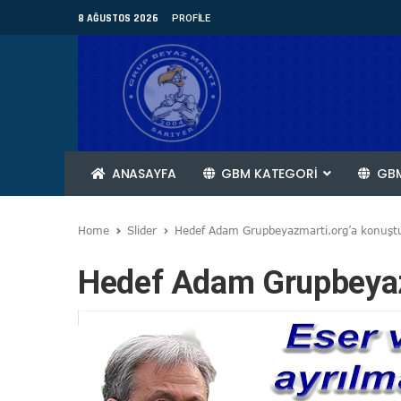
8 AĞUSTOS 2026
PROFILE
ANASAYFA
GBM KATEGORİ
GBM
Home
Slider
Hedef Adam Grupbeyazmarti.org’a konuşt
Hedef Adam Grupbeyaz