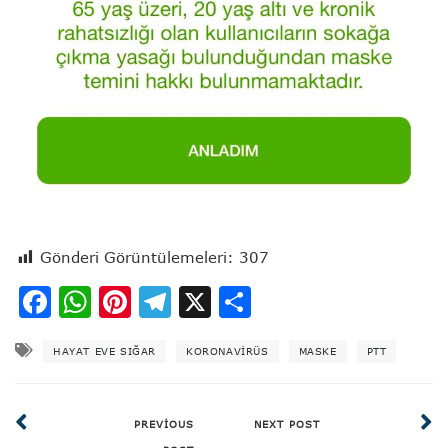
Gönderi Görüntülemeleri:
307
Facebook
WhatsApp
Pinterest
Telegram
X
Share
HAYAT EVE SIĞAR
KORONAVIRÜS
MASKE
PTT
PREVIOUS
NEXT POST