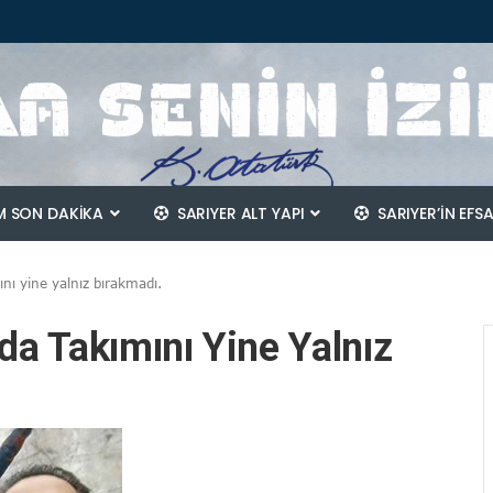
 SON DAKİKA
SARIYER ALT YAPI
SARIYER’IN EFS
nı yine yalnız bırakmadı.
a Takımını Yine Yalnız