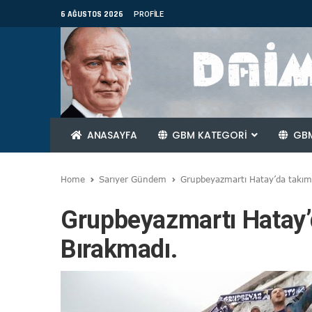
6 AĞUSTOS 2026
PROFILE
ANASAYFA
GBM KATEGORİ
GBM
Home
Sarıyer Gündem
Grupbeyazmartı Hatay’da takımı
Grupbeyazmartı Hatay’d
Bırakmadı.