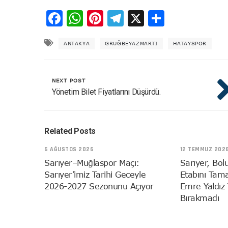
Facebook
WhatsApp
Pinterest
Telegram
X
Share
ANTAKYA
GRUĞBEYAZMARTI
HATAYSPOR
NEXT POST
Yönetim Bilet Fiyatlarını Düşürdü.
Related Posts
6 AĞUSTOS 2026
12 TEMMUZ 202
Sarıyer–Muğlaspor Maçı:
Sarıyer, Bol
Sarıyer’imiz Tarihi Geceyle
Etabını Tam
2026-2027 Sezonunu Açıyor
Emre Yaldız 
Bırakmadı