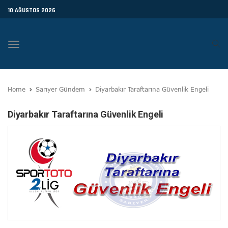
10 AĞUSTOS 2026
Toggle
navigation
Home
Sarıyer Gündem
Diyarbakır Taraftarına Güvenlik Engeli
Diyarbakır Taraftarına Güvenlik Engeli