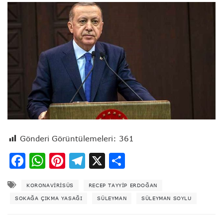
Gönderi Görüntülemeleri:
361
Facebook
WhatsApp
Pinterest
Telegram
X
Share
KORONAVİRİSÜS
RECEP TAYYIP ERDOĞAN
SOKAĞA ÇIKMA YASAĞI
SÜLEYMAN
SÜLEYMAN SOYLU