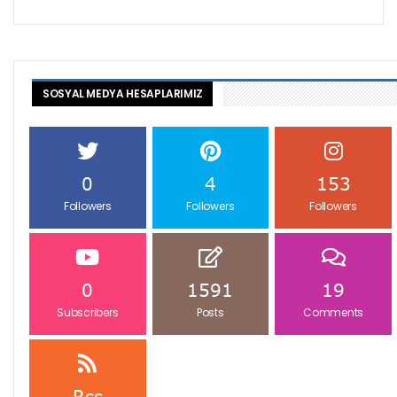
SOSYAL MEDYA HESAPLARIMIZ
0
4
153
Followers
Followers
Followers
0
1591
19
Subscribers
Posts
Comments
Rss