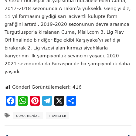
9 sezon Bucaspor altyapısında mücadele eden Cuma,
2017-2018 sezonunda A Takım’a yükseldi. Genç yıldız,
11 yıl formasını giydiği sarı lacivertli kulüpte form
grafiğini artırdı. 2019-2020 sezonunun devre arasında
Turgutluspor’a kiralanan Cuma, Misli.com 3. Lig Play
Off finalinde bir diğer Ege ekibi Karşıyaka’yı saf dışı
bırakarak 2. Lig vizesi alan kırmızı siyahlılarla
kariyerinin ilk şampiyonluk sevincini yaşadı. 2020-
2021 sezonunda da Bucaspor ile bir şampiyonluk daha
yaşadı.
Gönderi Görüntülemeleri:
416
Facebook
WhatsApp
Pinterest
Telegram
X
Share
CUMA MENIZE
TRANSFER