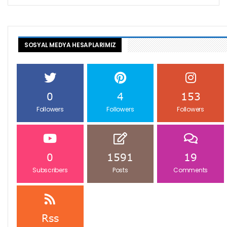
SOSYAL MEDYA HESAPLARIMIZ
0
4
153
Followers
Followers
Followers
0
1591
19
Subscribers
Posts
Comments
Rss