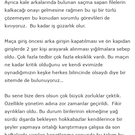
Ayrıca kale arkalarında bulunan saçma sapan filelerin
kalkacağı onayı gelmesine rağmen bu işi bir türlü
çözemeyen bu konudan sorumlu görevlileri de
kınıyoruz. Bu kadar iş güzarlık olur.
Maça giriş öncesi arka girişin kapatılması ve ön kapıdan
girişlerde 2 şer kişi arayarak alınması yığılmalara sebep
oldu. Çok fazla tedbir çok fazla eksiklik vardı. Bu maçın
ne kadar kritik olduğunu ve kendi evimizde
oynadığımızın keşke herkes bilincinde olsaydı diye bir
sitemde de bulunuyoruz…
Bu sene bize ders olsun çok büyük zorluklar çektik.
Özellikle yönetim adına zor zamanlar geçirildi. Fikir
ayrılıkları oldu. Bu durum birilerinin ekmeğine yağ
sürdü dışarda bekleyen hokkabazlar kendilerince bir
şeyler yapmaya ortalığı karıştırmaya çalışsa da son
haftalarda yapılan kenetlenme sonunda bu takım bu