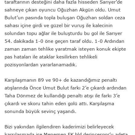
taraftarının desteğini daha fazla hisseden Sarıyer’de
sahneye çıkan oyuncu Oğuzhan Akgün oldu. Umut
Bulut’un pasında topla buluşan Oğuzhan soldan ceza
sahası içine girdi ve güzel bir vuruş ile kalecinin
solundan topu ağlar ile buluşturdu bu gol ile Sarıyer
54. dakikada 1-0 öne geçen taraf oldu. 1-0 Ardından
zaman zaman tehlike yaratmak isteyen konuk ekipte
pas hataları ile ataklar kesilirken tehlikeli
pozisyonlardan yararlanamadık.
Karşılaşmanın 89 ve 90+ de kazandığımız penaltı
atışlarında Önce Umut Bulut farkı 2’e çıkardı ardından
Taha Dönmez de kullandığı penaltı atışı ile farkı 3’e
çıkardı ve skoru tahin eden golü attı. Karşılaşma
sonunda büyük sevinç yaşandı.
Bizi yakından ilgilendiren kaderimizi belirleyecek
karşılaşmada ise Menemen FK bld derincespor’u adeta