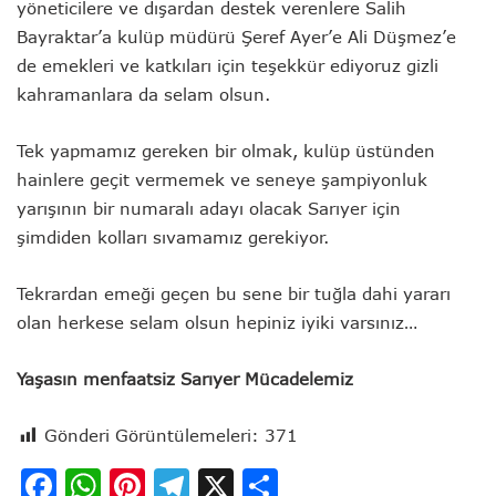
yöneticilere ve dışardan destek verenlere Salih
Bayraktar’a kulüp müdürü Şeref Ayer’e Ali Düşmez’e
de emekleri ve katkıları için teşekkür ediyoruz gizli
kahramanlara da selam olsun.
Tek yapmamız gereken bir olmak, kulüp üstünden
hainlere geçit vermemek ve seneye şampiyonluk
yarışının bir numaralı adayı olacak Sarıyer için
şimdiden kolları sıvamamız gerekiyor.
Tekrardan emeği geçen bu sene bir tuğla dahi yararı
olan herkese selam olsun hepiniz iyiki varsınız…
Yaşasın menfaatsiz Sarıyer Mücadelemiz
Gönderi Görüntülemeleri:
371
Facebook
WhatsApp
Pinterest
Telegram
X
Share