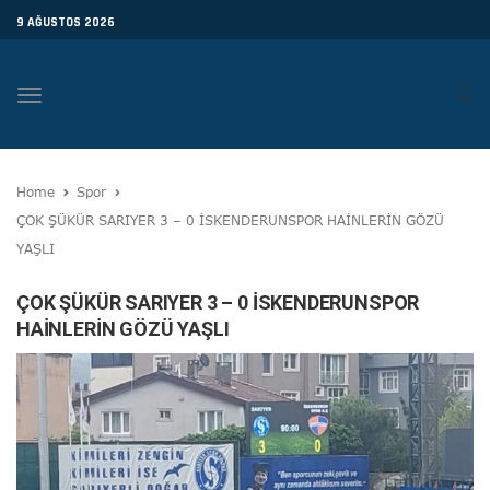
9 AĞUSTOS 2026
Toggle
navigation
Home
Spor
ÇOK ŞÜKÜR SARIYER 3 – 0 İSKENDERUNSPOR HAİNLERİN GÖZÜ
YAŞLI
ÇOK ŞÜKÜR SARIYER 3 – 0 İSKENDERUNSPOR
HAİNLERİN GÖZÜ YAŞLI