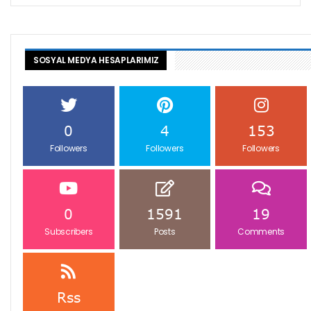
SOSYAL MEDYA HESAPLARIMIZ
0
4
153
Followers
Followers
Followers
0
1591
19
Subscribers
Posts
Comments
Rss