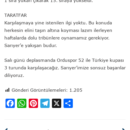
1 sıra yukarı çıkarak 15. sıraya yükseldi.
TARATFAR
Karşılaşmaya yine istenilen ilgi yoktu. Bu konuda
herkesin elini taşın altına koyması lazım ilerleyen
haftalarda dolu tribünlere oynamamız gerekiyor.
Sarıyer’e yakışan budur.
Salı günü deplasmanda Orduspor 52 ile Türkiye kupası
3 turunda karşılaşacağız. Sarıyer’imize sonsuz başarılar
diliyoruz.
Gönderi Görüntülemeleri:
1.205
Facebook
WhatsApp
Pinterest
Telegram
X
Share