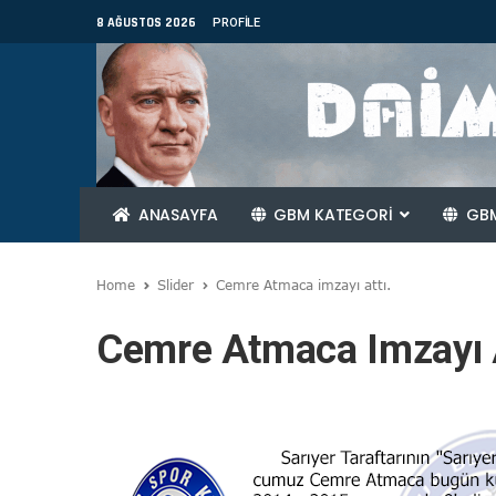
8 AĞUSTOS 2026
PROFILE
ANASAYFA
GBM KATEGORİ
GBM
Home
Slider
Cemre Atmaca imzayı attı.
Cemre Atmaca Imzayı A