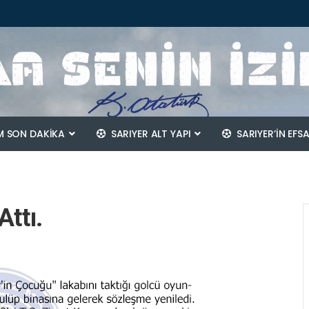
 SON DAKİKA
SARIYER ALT YAPI
SARIYER’IN EFS
ttı.