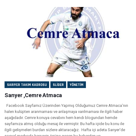
SARIYER TAKIM KADROSU
SLIDER
YÖNETIM
Sarıyer ,Cemre Atmaca
Facebook Sayfamız Üzerinden Yapmış Olduğumuz Cemre Atmaca'nın
halen kulüpten aranmaması ve anlaşmaya varılmaması ile ilgili haber
aşağıdadır. Cemre konuya cevabını hem kendı blogundan hemde
sayfamıza atmış olduğu mesaj ile vermiştir. Bu hafta içide bu konu ile
ilgili gelişmeleri burdan sizlere aktaracağız. Hafta içi adeta Sarıyer'de
sosyal medyada herşeyin önüne geçen bu haberden ve...