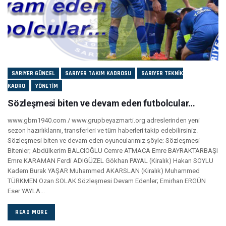
SARIYER GÜNCEL
SARIYER TAKIM KADROSU
SARIYER TEKNIK
KADRO
YÖNETIM
Sözleşmesi biten ve devam eden futbolcular…
www.gbm1940.com / www.grupbeyazmarti.org adreslerinden yeni
sezon hazırlıklarını, transferleri ve tüm haberleri takip edebilirsiniz.
Sözleşmesi biten ve devam eden oyuncularımız şöyle; Sözleşmesi
Bitenler; Abdülkerim BALCIOĞLU Cemre ATMACA Emre BAYRAKTARBAŞI
Emre KARAMAN Ferdi ADIGÜZEL Gökhan PAYAL (Kiralık) Hakan SOYLU
Kadem Burak YAŞAR Muhammed AKARSLAN (Kiralık) Muhammed
TÜRKMEN Ozan SOLAK Sözleşmesi Devam Edenler; Emirhan ERGÜN
Eser YAYLA...
READ MORE