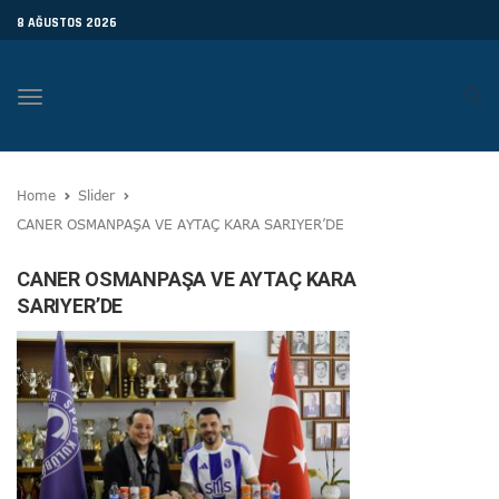
8 AĞUSTOS 2026
Toggle
navigation
Home
Slider
CANER OSMANPAŞA VE AYTAÇ KARA SARIYER’DE
CANER OSMANPAŞA VE AYTAÇ KARA
SARIYER’DE