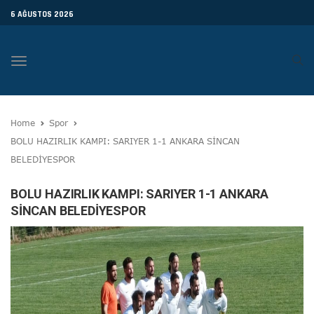
6 AĞUSTOS 2026
Toggle
navigation
Home
Spor
BOLU HAZIRLIK KAMPI: SARIYER 1-1 ANKARA SİNCAN
BELEDİYESPOR
BOLU HAZIRLIK KAMPI: SARIYER 1-1 ANKARA
SİNCAN BELEDİYESPOR