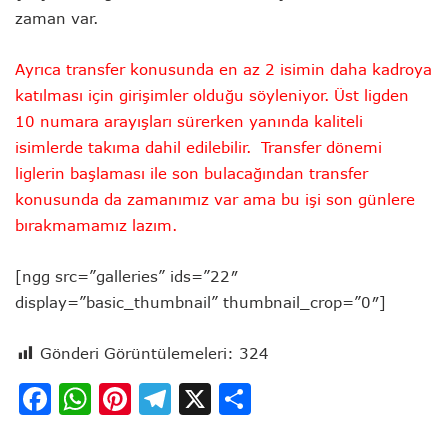
zaman var.
Ayrıca transfer konusunda en az 2 isimin daha kadroya
katılması için girişimler olduğu söyleniyor. Üst ligden
10 numara arayışları sürerken yanında kaliteli
isimlerde takıma dahil edilebilir. Transfer dönemi
liglerin başlaması ile son bulacağından transfer
konusunda da zamanımız var ama bu işi son günlere
bırakmamamız lazım.
[ngg src=”galleries” ids=”22″
display=”basic_thumbnail” thumbnail_crop=”0″]
Gönderi Görüntülemeleri:
324
Facebook
WhatsApp
Pinterest
Telegram
X
Share