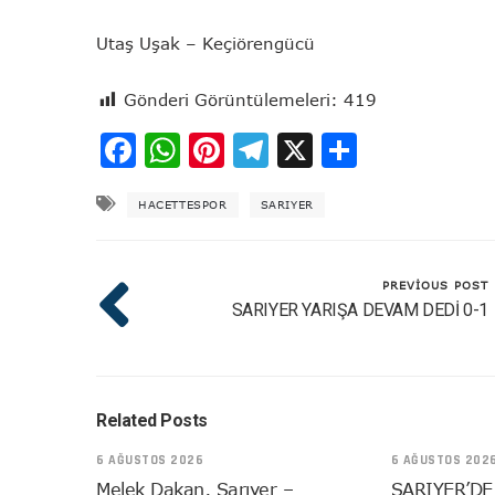
Utaş Uşak – Keçiörengücü
Gönderi Görüntülemeleri:
419
Facebook
WhatsApp
Pinterest
Telegram
X
Share
HACETTESPOR
SARIYER
PREVIOUS POST
SARIYER YARIŞA DEVAM DEDİ 0-1
Related Posts
6 AĞUSTOS 2026
6 AĞUSTOS 202
Melek Dakan, Sarıyer –
SARIYER’DE