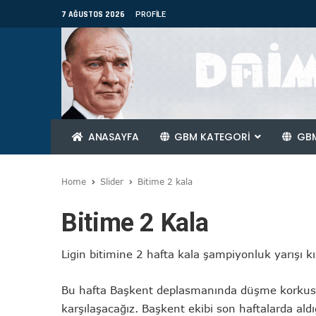
7 AĞUSTOS 2026
PROFILE
ANASAYFA
GBM KATEGORİ
GBM
Home
Slider
Bitime 2 kala
Bitime 2 Kala
Ligin bitimine 2 hafta kala şampiyonluk yarışı k
Bu hafta Başkent deplasmanında düşme korkusu
karşılaşacağız. Başkent ekibi son haftalarda al