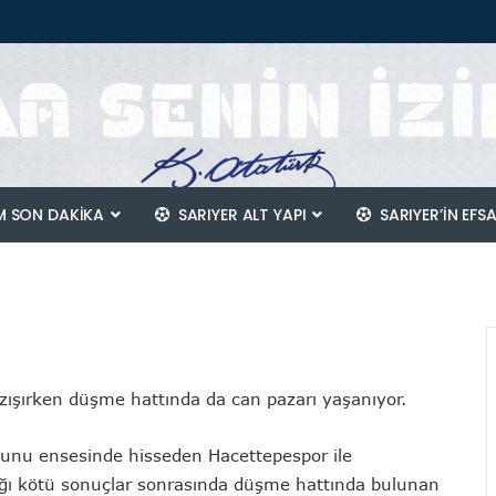
 SON DAKİKA
SARIYER ALT YAPI
SARIYER’IN EFS
ızışırken düşme hattında da can pazarı yaşanıyor.
nu ensesinde hisseden Hacettepespor ile
dığı kötü sonuçlar sonrasında düşme hattında bulunan