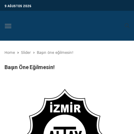
9 AĞUSTOS 2026
Toggle
navigation
Home
Slider
Başın öne eğilmesin!
Başın Öne Eğilmesin!