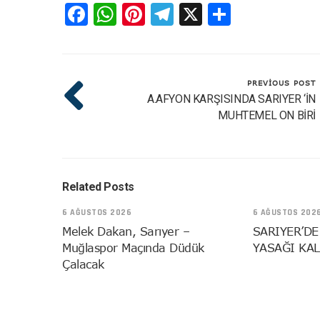
Facebook
WhatsApp
Pinterest
Telegram
X
Share
PREVIOUS POST
A.AFYON KARŞISINDA SARIYER ‘İN
MUHTEMEL ON BİRİ
Related Posts
6 AĞUSTOS 2026
6 AĞUSTOS 202
Melek Dakan, Sarıyer –
SARIYER’DE
Muğlaspor Maçında Düdük
YASAĞI KAL
Çalacak