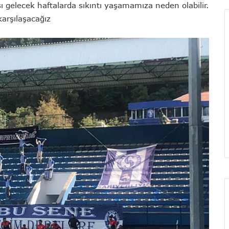
ı gelecek haftalarda sıkıntı yaşamamıza neden olabilir.
arşılaşacağız