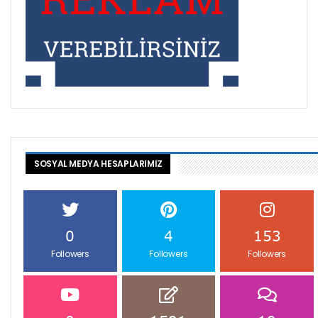
SOSYAL MEDYA HESAPLARIMIZ
0
4
153
Followers
Followers
Followers