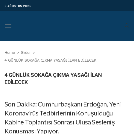
9 AĞUSTOS 2026
Toggle
navigation
Home
Slider
4 GÜNLÜK SOKAĞA ÇIKMA YASAĞI İLAN EDİLECEK
4 GÜNLÜK SOKAĞA ÇIKMA YASAĞI İLAN
EDİLECEK
Son Dakika: Cumhurbaşkanı Erdoğan, Yeni
Koronavirüs Tedbirlerinin Konuşulduğu
Kabine Toplantısı Sonrası Ulusa Sesleniş
Konuşması Yapıyor.