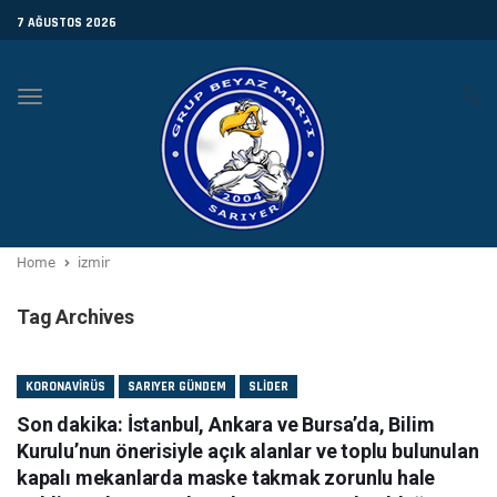
7 AĞUSTOS 2026
Toggle
navigation
Home
izmir
Tag Archives
KORONAVIRÜS
SARIYER GÜNDEM
SLIDER
Son dakika: İstanbul, Ankara ve Bursa’da, Bilim
Kurulu’nun önerisiyle açık alanlar ve toplu bulunulan
kapalı mekanlarda maske takmak zorunlu hale