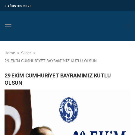
8 AĞUSTOS 2026
Toggle
navigation
Home
Slider
29 EKİM CUMHURİYET BAYRAMIMIZ KUTLU OLSUN
29 EKİM CUMHURİYET BAYRAMIMIZ KUTLU
OLSUN