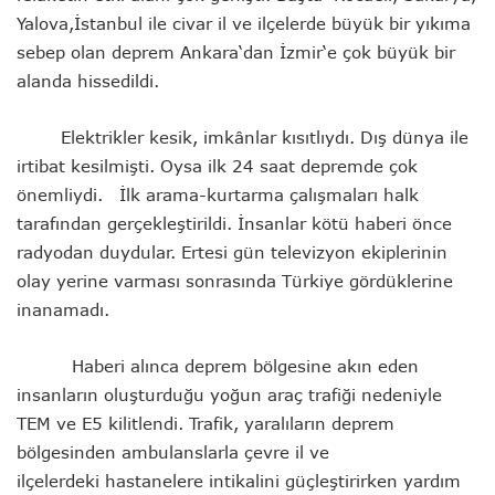
Yalova,
İstanbul
ile civar il ve ilçelerde büyük bir yıkıma
sebep olan
deprem
Ankara
‘dan
İzmir
‘e çok büyük bir
alanda hissedildi.
Elektrikler kesik, imkânlar kısıtlıydı. Dış dünya ile
irtibat kesilmişti. Oysa ilk 24 saat depremde çok
önemliydi. İlk arama-kurtarma çalışmaları halk
tarafından gerçekleştirildi. İnsanlar kötü haberi önce
radyodan duydular. Ertesi gün televizyon ekiplerinin
olay yerine varması sonrasında Türkiye gördüklerine
inanamadı.
Haberi alınca
deprem
bölgesine akın eden
insanların oluşturduğu yoğun araç trafiği nedeniyle
TEM ve E5 kilitlendi. Trafik, yaralıların deprem
bölgesinden ambulanslarla çevre il ve
ilçelerdeki hastanelere intikalini güçleştirirken yardım