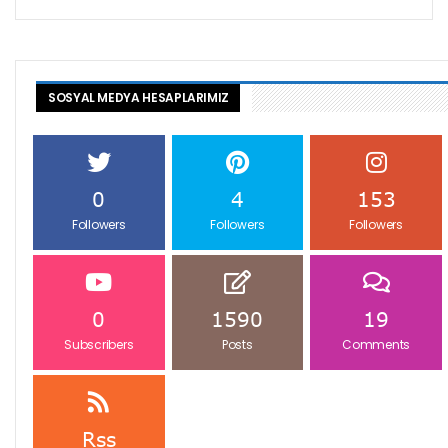
SOSYAL MEDYA HESAPLARIMIZ
0
4
153
Followers
Followers
Followers
0
1590
19
Subscribers
Posts
Comments
Rss