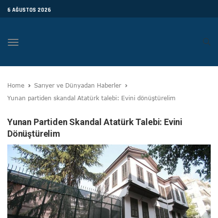
6 AĞUSTOS 2026
Toggle
navigation
Home
Sarıyer ve Dünyadan Haberler
Yunan partiden skandal Atatürk talebi: Evini dönüştürelim
Yunan Partiden Skandal Atatürk Talebi: Evini
Dönüştürelim