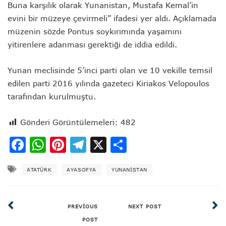
Buna karşılık olarak Yunanistan, Mustafa Kemal’in
evini bir müzeye çevirmeli” ifadesi yer aldı. Açıklamada
müzenin sözde Pontus soykırımında yaşamını
yitirenlere adanması gerektiği de iddia edildi.
Yunan meclisinde 5’inci parti olan ve 10 vekille temsil
edilen parti 2016 yılında gazeteci Kiriakos Velopoulos
tarafından kurulmuştu.
Gönderi Görüntülemeleri:
482
Facebook
WhatsApp
Pinterest
Telegram
X
Share
ATATÜRK
AYASOFYA
YUNANISTAN
PREVIOUS
NEXT POST
POST