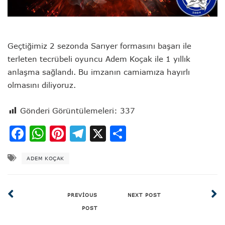
Geçtiğimiz 2 sezonda Sarıyer formasını başarı ile
terleten tecrübeli oyuncu Adem Koçak ile 1 yıllık
anlaşma sağlandı. Bu imzanın camiamıza hayırlı
olmasını diliyoruz.
Gönderi Görüntülemeleri:
337
Facebook
WhatsApp
Pinterest
Telegram
X
Share
ADEM KOÇAK
PREVIOUS
NEXT POST
POST