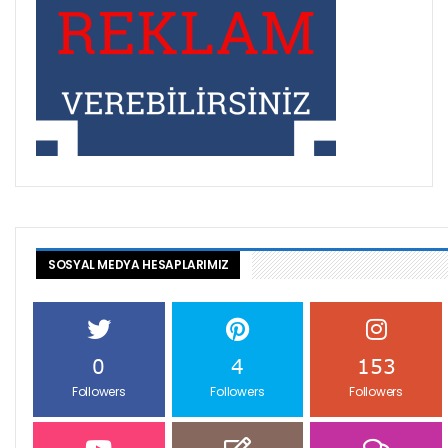
SOSYAL MEDYA HESAPLARIMIZ
0
4
153
Followers
Followers
Followers