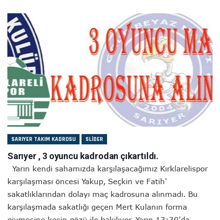
SARIYER TAKIM KADROSU
SLIDER
Sarıyer , 3 oyuncu kadrodan çıkartıldı.
Yarın kendi sahamızda karşılaşacağımız Kırklarelispor
karşılaşması öncesi Yakup, Seçkin ve Fatih'
sakatlıklarından dolayı maç kadrosuna alınmadı. Bu
karşılaşmada sakatlığı geçen Mert Kulanın forma
giymesine kesin gözü ile bakılıyor. Yarın 13:30'da