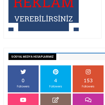
SOSYAL MEDYA HESAPLARIMIZ
0
4
153
Followers
Followers
Followers