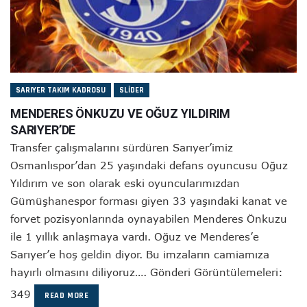
SARIYER TAKIM KADROSU
SLIDER
MENDERES ÖNKUZU VE OĞUZ YILDIRIM
SARIYER’DE
Transfer çalışmalarını sürdüren Sarıyer’imiz
Osmanlıspor’dan 25 yaşındaki defans oyuncusu Oğuz
Yıldırım ve son olarak eski oyuncularımızdan
Gümüşhanespor forması giyen 33 yaşındaki kanat ve
forvet pozisyonlarında oynayabilen Menderes Önkuzu
ile 1 yıllık anlaşmaya vardı. Oğuz ve Menderes’e
Sarıyer’e hoş geldin diyor. Bu imzaların camiamıza
hayırlı olmasını diliyoruz…. Gönderi Görüntülemeleri:
349
READ MORE