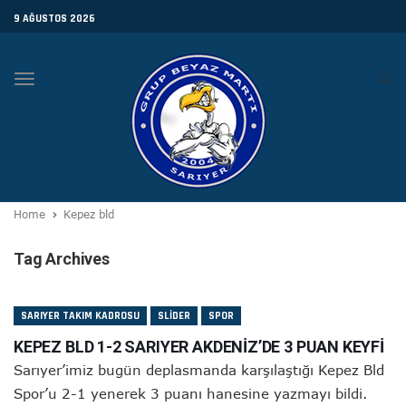
9 AĞUSTOS 2026
Toggle
navigation
Home
Kepez bld
Tag Archives
SARIYER TAKIM KADROSU
SLIDER
SPOR
KEPEZ BLD 1-2 SARIYER AKDENİZ’DE 3 PUAN KEYFİ
Sarıyer’imiz bugün deplasmanda karşılaştığı Kepez Bld
Spor’u 2-1 yenerek 3 puanı hanesine yazmayı bildi.