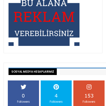
SOSYAL MEDYA HESAPLARIMIZ
0
4
153
Followers
Followers
Followers