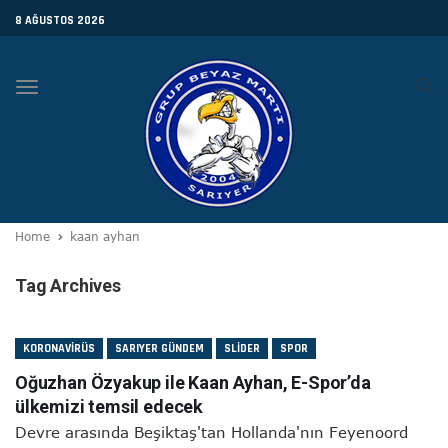
8 AĞUSTOS 2026
Toggle
navigation
Home
kaan ayhan
Tag Archives
KORONAVIRÜS
SARIYER GÜNDEM
SLIDER
SPOR
Oğuzhan Özyakup ile Kaan Ayhan, E-Spor’da
ülkemizi temsil edecek
Devre arasında Beşiktaş'tan Hollanda'nın Feyenoord