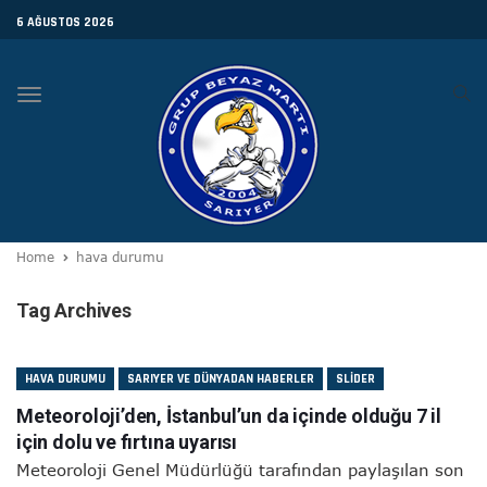
6 AĞUSTOS 2026
Toggle
navigation
Home
hava durumu
Tag Archives
HAVA DURUMU
SARIYER VE DÜNYADAN HABERLER
SLIDER
Meteoroloji’den, İstanbul’un da içinde olduğu 7 il
için dolu ve fırtına uyarısı
Meteoroloji Genel Müdürlüğü tarafından paylaşılan son