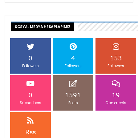
SOSYAL MEDYA HESAPLARIMIZ
0
4
153
Followers
Followers
Followers
0
1591
19
Subscribers
Posts
Comments
Rss