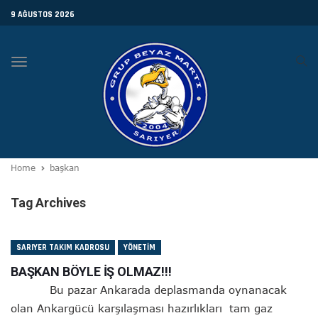
9 AĞUSTOS 2026
Toggle
navigation
Home
başkan
Tag Archives
SARIYER TAKIM KADROSU
YÖNETIM
BAŞKAN BÖYLE İŞ OLMAZ!!!
Bu pazar Ankarada deplasmanda oynanacak
olan Ankargücü karşılaşması hazırlıkları tam gaz