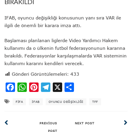
BIRAKILDI
IFAB, oyuncu değişikliği konusunun yanı sıra VAR ile
ilgili de önemli bir karara imza attı.
Başlaması planlanan liglerde Video Yardımcı Hakem
kullanımı da o ülkenin futbol federasyonunun kararına
bırakıldı. Federasyonlar karşılaşmalarda VAR sisteminin
kullanımı kararını kendileri verecek.
Gönderi Görüntülemeleri:
433
Facebook
WhatsApp
Pinterest
Telegram
X
Share
FIFA
İFAB
OYUNCU DEĞŞIKLIĞI
TFF
PREVIOUS
NEXT POST
POST