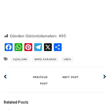
Gönderi Görüntülemeleri:
495
Facebook
WhatsApp
Pinterest
Telegram
X
Share
AÇIKLAMA
EMRE KARAMAN
VEDA
PREVIOUS
NEXT POST
POST
Related Posts