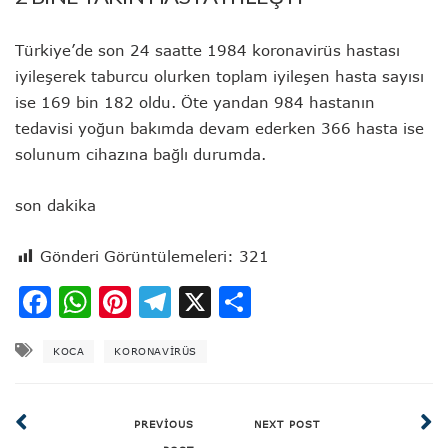
Türkiye’de son 24 saatte 1984 koronavirüs hastası
iyileşerek taburcu olurken toplam iyileşen hasta sayısı
ise 169 bin 182 oldu. Öte yandan 984 hastanın
tedavisi yoğun bakımda devam ederken 366 hasta ise
solunum cihazına bağlı durumda.
son dakika
Gönderi Görüntülemeleri:
321
Facebook
WhatsApp
Pinterest
Telegram
X
Share
KOCA
KORONAVIRÜS
PREVIOUS
NEXT POST