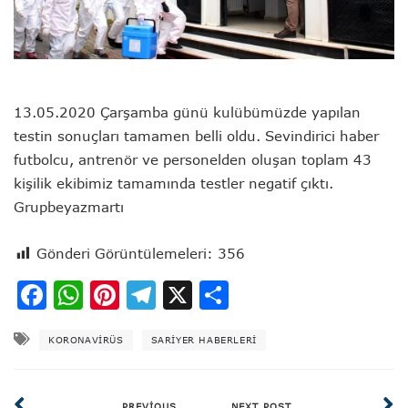
13.05.2020 Çarşamba günü kulübümüzde yapılan
testin sonuçları tamamen belli oldu. Sevindirici haber
futbolcu, antrenör ve personelden oluşan toplam 43
kişilik ekibimiz tamamında testler negatif çıktı.
Grupbeyazmartı
Gönderi Görüntülemeleri:
356
Facebook
WhatsApp
Pinterest
Telegram
X
Share
KORONAVIRÜS
SARIYER HABERLERI
PREVIOUS
NEXT POST