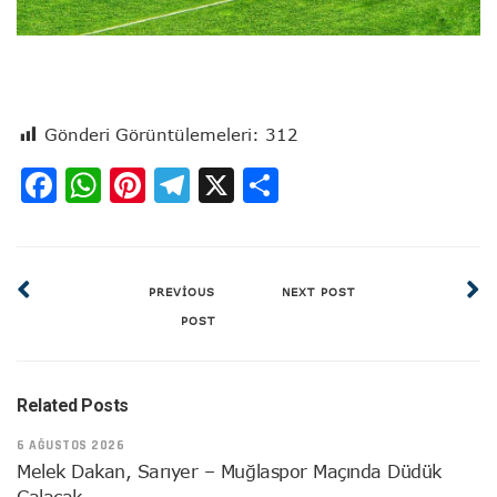
Gönderi Görüntülemeleri:
312
Facebook
WhatsApp
Pinterest
Telegram
X
Share
PREVIOUS
NEXT POST
POST
Related Posts
6 AĞUSTOS 2026
Melek Dakan, Sarıyer – Muğlaspor Maçında Düdük
Çalacak